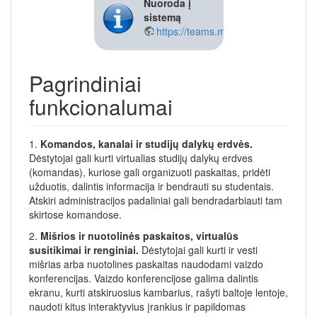
Nuoroda į
sistemą
https://teams.microsoft.com/
Pagrindiniai
funkcionalumai
1.
Komandos, kanalai ir studijų dalykų erdvės.
Dėstytojai gali kurti virtualias studijų dalykų erdves
(komandas), kuriose gali organizuoti paskaitas, pridėti
užduotis, dalintis informacija ir bendrauti su studentais.
Atskiri administracijos padaliniai gali bendradarbiauti tam
skirtose komandose.
2.
Mišrios ir nuotolinės paskaitos, virtualūs
susitikimai ir renginiai.
Dėstytojai gali kurti ir vesti
mišrias arba nuotolines paskaitas naudodami vaizdo
konferencijas. Vaizdo konferencijose galima dalintis
ekranu, kurti atskiruosius kambarius, rašyti baltoje lentoje,
naudoti kitus interaktyvius įrankius ir papildomas