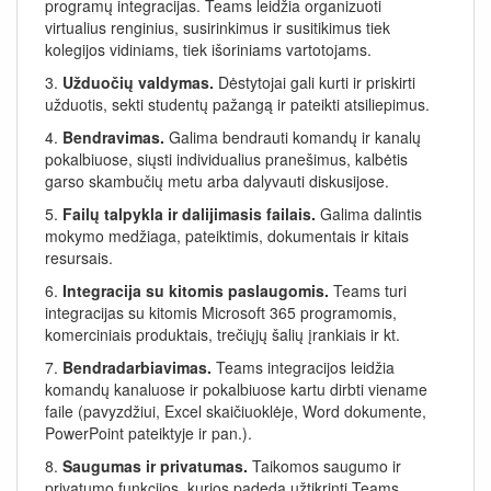
programų integracijas. Teams leidžia organizuoti
virtualius renginius, susirinkimus ir susitikimus tiek
kolegijos vidiniams, tiek išoriniams vartotojams.
3.
Užduočių valdymas.
Dėstytojai gali kurti ir priskirti
užduotis, sekti studentų pažangą ir pateikti atsiliepimus.
4.
Bendravimas.
Galima bendrauti komandų ir kanalų
pokalbiuose, siųsti individualius pranešimus, kalbėtis
garso skambučių metu arba dalyvauti diskusijose.
5.
Failų talpykla ir dalijimasis failais.
Galima dalintis
mokymo medžiaga, pateiktimis, dokumentais ir kitais
resursais.
6.
Integracija su kitomis paslaugomis.
Teams turi
integracijas su kitomis Microsoft 365 programomis,
komerciniais produktais, trečiųjų šalių įrankiais ir kt.
7.
Bendradarbiavimas.
Teams integracijos leidžia
komandų kanaluose ir pokalbiuose kartu dirbti viename
faile (pavyzdžiui, Excel skaičiuoklėje, Word dokumente,
PowerPoint pateiktyje ir pan.).
8.
Saugumas ir privatumas.
Taikomos saugumo ir
privatumo funkcijos, kurios padeda užtikrinti Teams