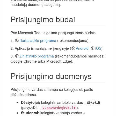
naudotojų duomenų saugumą.
Prisijungimo būdai
Prie Microsoft Teams galima prisijungti trimis būdais:
1.
Darbalaukio programa
(rekomenduojama).
2. Aplikacija išmaniajame įrenginyje (
Android
,
iOS
).
3.
Žiniatinklio programa
(rekomenduojamos naršyklės:
Google Chrome arba Microsoft Edge).
Prisijungimo duomenys
Prisijungimo vardas sutampa su kolegijos el. pašto
dėžutės adresu.
Dėstytojai:
koleginis vartotojo vardas +
@kvk.lt
(pavyzdžiui,
).
v.pavarde@kvk.lt
Studentai:
koleginis vartotojo vardas +