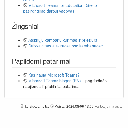
Microsoft Teams for Education. Greito
pasirengimo darbui vadovas
Žingsniai
Atskirųjų kambarių kūrimas ir priežiūra
Dalyvavimas atskiruosiuose kambariuose
Papildomi patarimai
Kas nauja Microsoft Teams?
Microsoft Teams blogas (EN)
– pagrindinės
naujienos ir praktiniai patarimai
kt_sis/teams.txt
Keista:
2026/08/06 13:07
vartotojo
matasitc