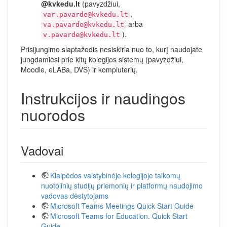
@kvkedu.lt
(pavyzdžiui,
,
var.pavarde@kvkedu.lt
arba
va.pavarde@kvkedu.lt
).
v.pavarde@kvkedu.lt
Prisijungimo slaptažodis nesiskiria nuo to, kurį naudojate
jungdamiesi prie kitų kolegijos sistemų (pavyzdžiui,
Moodle, eLABa, DVS) ir kompiuterių.
Instrukcijos ir naudingos
nuorodos
Vadovai
Klaipėdos valstybinėje kolegijoje taikomų
nuotolinių studijų priemonių ir platformų naudojimo
vadovas dėstytojams
Microsoft Teams Meetings Quick Start Guide
Microsoft Teams for Education. Quick Start
Guide