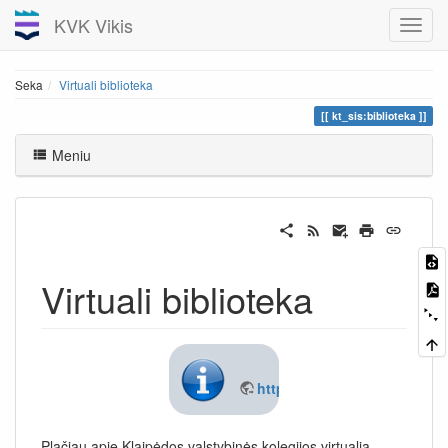
KVK Vikis
Seka
Virtuali biblioteka
kt_sis:biblioteka
Meniu
Virtuali biblioteka
https://virtualibiblioteka.kvk.
Plačiau apie Klaipėdos valstybinės kolegijos virtualią