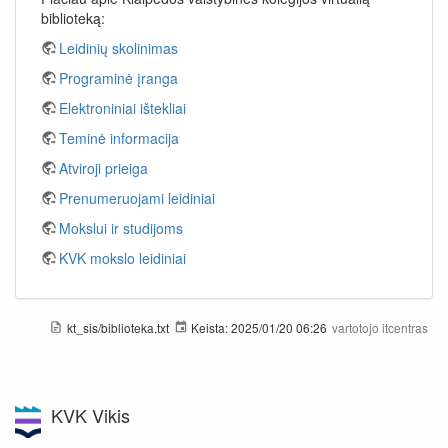
biblioteką:
Leidinių skolinimas
Programinė įranga
Elektroniniai ištekliai
Teminė informacija
Atviroji prieiga
Prenumeruojami leidiniai
Mokslui ir studijoms
KVK mokslo leidiniai
kt_sis/biblioteka.txt
Keista:
2025/01/20 06:26
vartotojo
itcentras
KVK Vikis