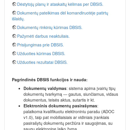
Dėstytojų planų ir ataskaitų kėlimas per DBSIS.
Dokumentų pateikimas dėl komandiruotėje patirtų
išlaidų.
Dokumentų rinkinių kūrimas DBSIS.
Pažymėti darbus neaktuliais.
Prisijungimas prie DBSIS.
Užduoties kūrimas DBSIS.
Užduoties rezultatai DBSIS.
Pagrindinės DBSIS funkcijos ir nauda:
Dokumentų valdymas
: sistema apima įvairių tipų
dokumentų tvarkymą — gautus, siunčiamus, vidaus
dokumentus, teisės aktus, sutartis ir kt.
Elektroninis dokumentų pasirašymas
:
palaikoma kvalifikuotu elektroniniu parašu (ADOC
v1.0), taip pat mobiliaisiais ar vidiniais įrankiais
pasirašytų dokumentų peržiūra ir saugojimas, su
saugu elektronine laiko žyma.