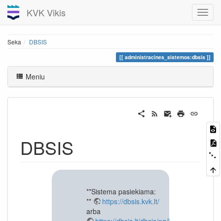
KVK Vikis
Seka
DBSIS
administracines_sistemos:dbsis
Meniu
DBSIS
**Sistema pasiekiama:
**
https://dbsis.kvk.lt/
arba
https://dbsis.lt/dbsis/ng/login