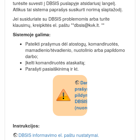
turėsite suvesti į DBSIS puslapyje atsidariusį langelį.
Atlikus tai sistema paprašys susikurti norimą slaptažodį.
Jei susiduriate su DBSIS problemomis arba turite
klausimų, kreipkitės el. paštu **dbsis@kvk.lt. **
Sistemoje galima:
Pateikti prašymus dėl atostogų, komandiruotės,
mamadienio/tėvadienio, nuotolinio arba papildomo
darbo;
Įkelti komandiruotės ataskaitą;
Parašyti pasiaiškinimą ir kt.
Darbuotojų
prašymų
pildymas
DBSIS
(nuoroda).
Instrukcijos:
DBSIS informavimo el. paštu nustatymai.