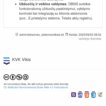
Užduočių ir veiklos valdymas
: DBSIS suteikia
funkcionalumą užduočių paskirstymui, vykdymo
kontrolei bei integraciją su kitomis sistemomis
(pvz., E.pristatymo sistema, Teisės aktų registru).
administracines_sistemos/dbsis.txt
Keista:
2025/09/02 08:32
vartotojo
itcentras
KVK Vikis
Jei nenurodyta kitaip, šio wiki turinys ginamas tokia licencija:
CC Attribution-Noncommercial-Share Alike 4.0 International