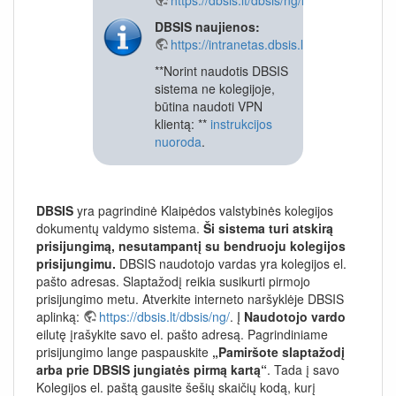
DBSIS naujienos:
https://intranetas.dbsis.lt/
**Norint naudotis DBSIS
sistema ne kolegijoje,
būtina naudoti VPN
klientą: **
instrukcijos
nuoroda
.
DBSIS
yra pagrindinė Klaipėdos valstybinės kolegijos
dokumentų valdymo sistema.
Ši sistema turi atskirą
prisijungimą, nesutampantį su bendruoju kolegijos
prisijungimu.
DBSIS naudotojo vardas yra kolegijos el.
pašto adresas. Slaptažodį reikia susikurti pirmojo
prisijungimo metu. Atverkite interneto naršyklėje DBSIS
aplinką:
https://dbsis.lt/dbsis/ng/
. Į
Naudotojo vardo
eilutę įrašykite savo el. pašto adresą. Pagrindiniame
prisijungimo lange paspauskite
„Pamiršote slaptažodį
arba prie DBSIS jungiatės pirmą kartą“
. Tada į savo
Kolegijos el. paštą gausite šešių skaičių kodą, kurį