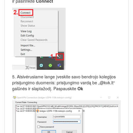
ir pasirinkite
Connect
5. Atsivėrusiame lange įveskite savo bendrojo kolegijos
prisijungimo duomenis: prisijungimo vardą be „@kvk.lt“
galūnės ir slaptažodį. Paspauskite
Ok