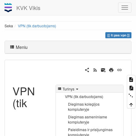
KVK Vikis
Seka
VPN (tik darbuotojams)
lt:pas:vpn
Meniu
VPN
Turinys
VPN (tik darbuotojams)
(tik
Diegimas kolegijos
kompiuteryje
Diegimas asmeniniame
kompiuteryje
Paleidimas ir prisijungimas
kompiuteryje