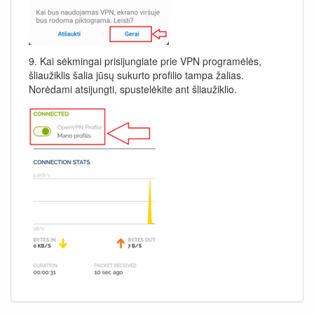
9. Kai sėkmingai prisijungiate prie VPN programėlės,
šliaužiklis šalia jūsų sukurto profilio tampa žalias.
Norėdami atsijungti, spustelėkite ant šliaužiklio.