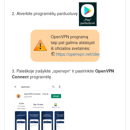
2. Atverkite programėlių parduotuvę
.
OpenVPN programą
taip pat galima atsisiųsti
iš oficialios svetainės:
https://openvpn.net/client/
3. Paieškoje įrašykite „openvpn“ ir pasirinkite
OpenVPN
Connect
programėlę.