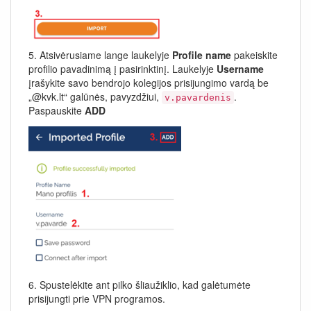
5. Atsivėrusiame lange laukelyje
Profile name
pakeiskite
profilio pavadinimą į pasirinktinį. Laukelyje
Username
įrašykite savo bendrojo kolegijos prisijungimo vardą be
„@kvk.lt“ galūnės, pavyzdžiui,
.
v.pavardenis
Paspauskite
ADD
6. Spustelėkite ant pilko šliaužiklio, kad galėtumėte
prisijungti prie VPN programos.