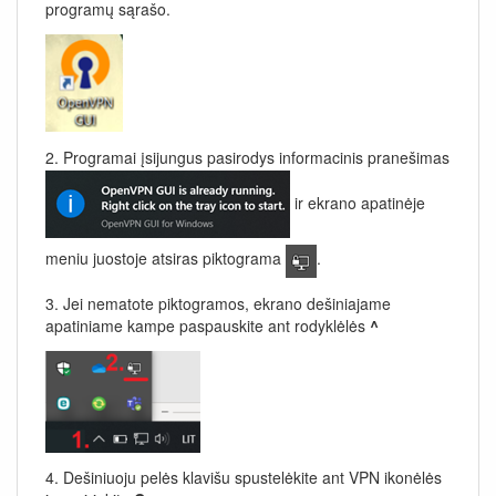
programų sąrašo.
2. Programai įsijungus pasirodys informacinis pranešimas
ir ekrano apatinėje
meniu juostoje atsiras piktograma
.
3. Jei nematote piktogramos, ekrano dešiniajame
apatiniame kampe paspauskite ant rodyklėlės
^
4. Dešiniuoju pelės klavišu spustelėkite ant VPN ikonėlės