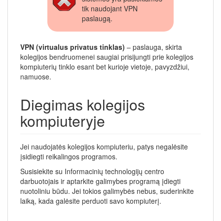
tik naudojant VPN
paslaugą.
VPN (virtualus privatus tinklas)
– paslauga, skirta
kolegijos bendruomenei saugiai prisijungti prie kolegijos
kompiuterių tinklo esant bet kurioje vietoje, pavyzdžiui,
namuose.
Diegimas kolegijos
kompiuteryje
Jei naudojatės kolegijos kompiuteriu, patys negalėsite
įsidiegti reikalingos programos.
Susisiekite su Informacinių technologijų centro
darbuotojais ir aptarkite galimybes programą įdiegti
nuotoliniu būdu. Jei tokios galimybės nebus, suderinkite
laiką, kada galėsite perduoti savo kompiuterį.