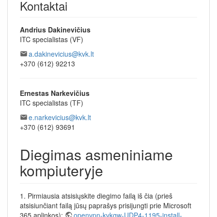
Kontaktai
Andrius Dakinevičius
ITC specialistas (VF)
a.dakinevicius@kvk.lt
+370 (612) 92213
Ernestas Narkevičius
ITC specialistas (TF)
e.narkevicius@kvk.lt
+370 (612) 93691
Diegimas asmeniniame
kompiuteryje
1. Pirmiausia atsisiųskite diegimo failą iš čia (prieš
atsisiunčiant failą jūsų paprašys prisijungti prie Microsoft
365 aplinkos):
openvpn-kvkgw-UDP4-1195-install-