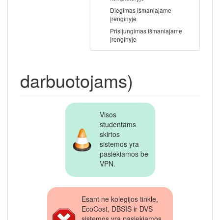
Diegimas išmaniajame
įrenginyje
Prisijungimas išmaniajame
įrenginyje
darbuotojams)
Visos
studentams
skirtos
sistemos yra
pasiekiamos be
VPN.
Esant ne kolegijos tinkle,
EcoCost, DBSIS ir DVS
sistemos yra pasiekiamos