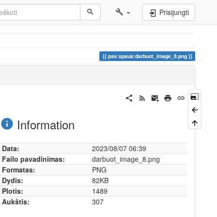
Prisijungti
pas:spaus:darbuot_image_8.png
Information
Data:
2023/08/07 06:39
Failo pavadinimas:
darbuot_image_8.png
Formatas:
PNG
Dydis:
82KB
Plotis:
1489
Aukštis:
307