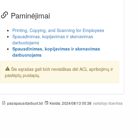
Paminėjimai
Printing, Copying, and Scanning for Employees
Spausdinimas, kopijavimas ir skenavimas
darbuotojams
Spausdinimas, kopijavimas ir skenavimas
darbuotojams
Šis sąrašas gali būti nevisiškas dėl ACL apribojimų ir
paslėptų puslapių.
pas/spaus/darbuot.txt
Keista:
2024/08/13 05:38
vartotojo
itcentras