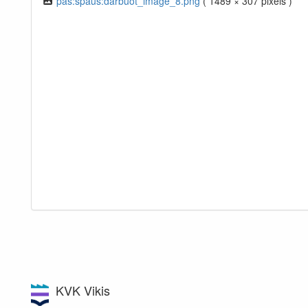
pas:spaus:darbuot_image_8.png
( 1489 × 307 pixels )
KVK Vikis