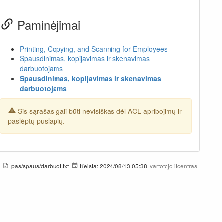
Paminėjimai
Printing, Copying, and Scanning for Employees
Spausdinimas, kopijavimas ir skenavimas
darbuotojams
Spausdinimas, kopijavimas ir skenavimas
darbuotojams
Šis sąrašas gali būti nevisiškas dėl ACL apribojimų ir
paslėptų puslapių.
pas/spaus/darbuot.txt
Keista:
2024/08/13 05:38
vartotojo
itcentras