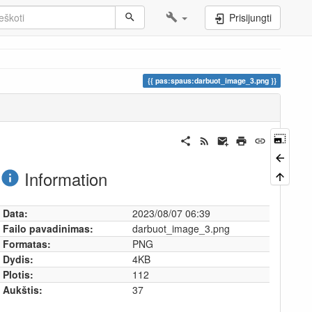
Prisijungti
pas:spaus:darbuot_image_3.png
Information
Data:
2023/08/07 06:39
Failo pavadinimas:
darbuot_image_3.png
Formatas:
PNG
Dydis:
4KB
Plotis:
112
Aukštis:
37