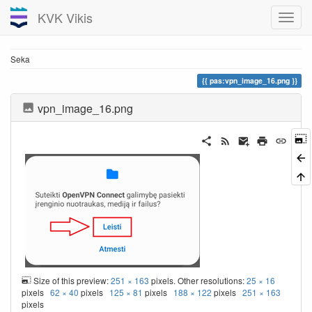
KVK Vikis
Seka
pas:vpn_image_16.png
vpn_image_16.png
Size of this preview:
251 × 163
pixels. Other resolutions:
25 × 16
pixels
62 × 40
pixels
125 × 81
pixels
188 × 122
pixels
251 × 163
pixels