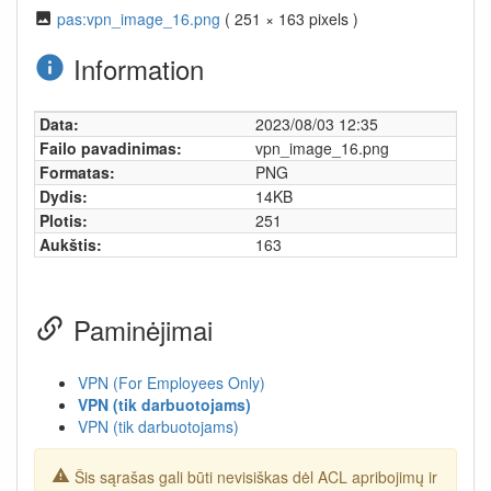
pas:vpn_image_16.png
( 251 × 163 pixels )
Information
Data:
2023/08/03 12:35
Failo pavadinimas:
vpn_image_16.png
Formatas:
PNG
Dydis:
14KB
Plotis:
251
Aukštis:
163
Paminėjimai
VPN (For Employees Only)
VPN (tik darbuotojams)
VPN (tik darbuotojams)
Šis sąrašas gali būti nevisiškas dėl ACL apribojimų ir