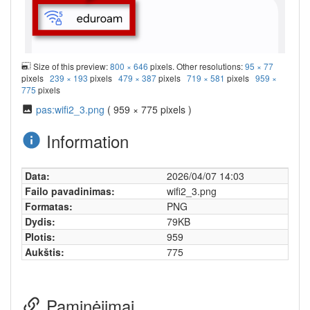
Size of this preview:
800 × 646
pixels. Other resolutions:
95 × 77
pixels
239 × 193
pixels
479 × 387
pixels
719 × 581
pixels
959 ×
775
pixels
pas:wifi2_3.png
( 959 × 775 pixels )
Information
Data:
2026/04/07 14:03
Failo pavadinimas:
wifi2_3.png
Formatas:
PNG
Dydis:
79KB
Plotis:
959
Aukštis:
775
Paminėjimai