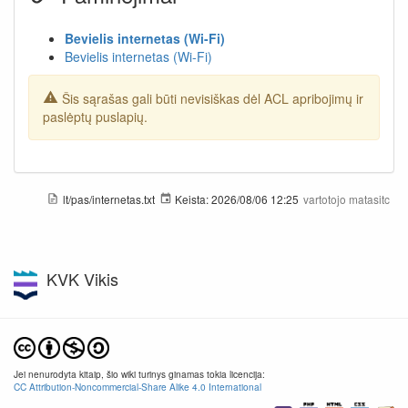
Bevielis internetas (Wi-Fi)
Bevielis internetas (Wi-Fi)
Šis sąrašas gali būti nevisiškas dėl ACL apribojimų ir
paslėptų puslapių.
lt/pas/internetas.txt
Keista:
2026/08/06 12:25
vartotojo
matasitc
KVK Vikis
Jei nenurodyta kitaip, šio wiki turinys ginamas tokia licencija:
CC Attribution-Noncommercial-Share Alike 4.0 International