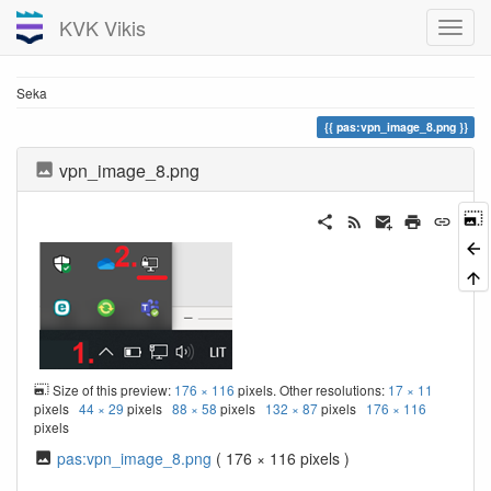
KVK Vikis
Seka
pas:vpn_image_8.png
vpn_image_8.png
Size of this preview:
176 × 116
pixels. Other resolutions:
17 × 11
pixels
44 × 29
pixels
88 × 58
pixels
132 × 87
pixels
176 × 116
pixels
pas:vpn_image_8.png
( 176 × 116 pixels )