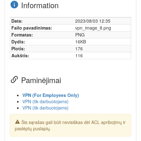
Information
Data:
2023/08/03 12:35
Failo pavadinimas:
vpn_image_8.png
Formatas:
PNG
Dydis:
16KB
Plotis:
176
Aukštis:
116
Paminėjimai
VPN (For Employees Only)
VPN (tik darbuotojams)
VPN (tik darbuotojams)
Šis sąrašas gali būti nevisiškas dėl ACL apribojimų ir
paslėptų puslapių.