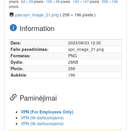
pixels
64 × 49
pixels
129 × 98
pixels
193 × 147
pixels
258 × 196
pixels
pas:vpn_image_21.png
( 258 × 196 pixels )
Information
Data:
2023/08/03 12:35
Failo pavadinimas:
vpn_image_21.png
Formatas:
PNG
Dydis:
28KB
Plotis:
258
Aukštis:
196
Paminėjimai
VPN (For Employees Only)
VPN (tik darbuotojams)
VPN (tik darbuotojams)