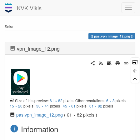
KVK Vikis
Seka
pas:vpn_image_12.png
vpn_image_12.png
Size of this preview:
61 × 82
pixels. Other resolutions:
6 × 8
pixels
15 × 20
pixels
30 × 41
pixels
45 × 61
pixels
61 × 82
pixels
pas:vpn_image_12.png
( 61 × 82 pixels )
Information