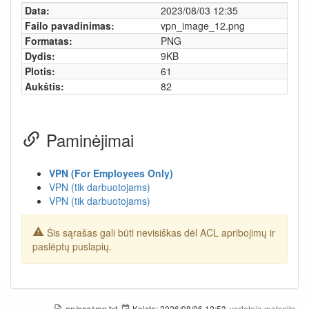
Data:
2023/08/03 12:35
Failo pavadinimas:
vpn_image_12.png
Formatas:
PNG
Dydis:
9KB
Plotis:
61
Aukštis:
82
Paminėjimai
VPN (For Employees Only)
VPN (tik darbuotojams)
VPN (tik darbuotojams)
Šis sąrašas gali būti nevisiškas dėl ACL apribojimų ir
paslėptų puslapių.
en/pas/vpn.txt
Keista:
2026/08/06 12:53
vartotojo
matasitc