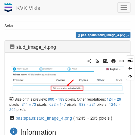
KVK Vikis
Seka
pas:spaus:stud_image_4.png
stud_image_4.png
Size of this preview:
800 × 189
pixels. Other resolutions:
124 × 29
pixels
311 × 73
pixels
622 × 147
pixels
933 × 221
pixels
1245 ×
295
pixels
pas:spaus:stud_image_4.png
( 1245 × 295 pixels )
Information