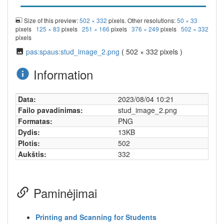
Size of this preview:
502 × 332
pixels. Other resolutions:
50 × 33
pixels
125 × 83
pixels
251 × 166
pixels
376 × 249
pixels
502 × 332
pixels
pas:spaus:stud_image_2.png
( 502 × 332 pixels )
Information
Data:
2023/08/04 10:21
Failo pavadinimas:
stud_image_2.png
Formatas:
PNG
Dydis:
13KB
Plotis:
502
Aukštis:
332
Paminėjimai
Printing and Scanning for Students