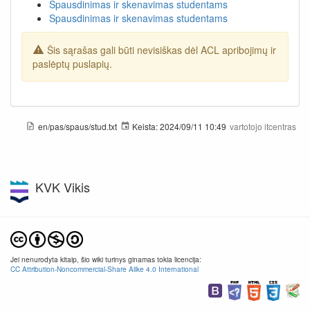
Spausdinimas ir skenavimas studentams
Spausdinimas ir skenavimas studentams
Šis sąrašas gali būti nevisiškas dėl ACL apribojimų ir
paslėptų puslapių.
en/pas/spaus/stud.txt
Keista:
2024/09/11 10:49
vartotojo
itcentras
KVK Vikis
Jei nenurodyta kitaip, šio wiki turinys ginamas tokia licencija:
CC Attribution-Noncommercial-Share Alike 4.0 International