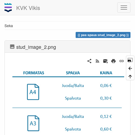
KVK Vikis
Seka
pas:spaus:stud_image_2.png
stud_image_2.png