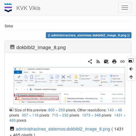
KVK Vikis
Seka
administracines_sistemos:dokbibl2_image_8.png
dokbibl2_image_8.png
Size of this preview:
800 × 259
pixels. Other resolutions:
143 × 46
pixels
357 × 116
pixels
715 × 232
pixels
1073 × 348
pixels
1431 ×
465
pixels
administracines_sistemos:dokbibl2_image_8.png
( 1431
× 465 pixels )